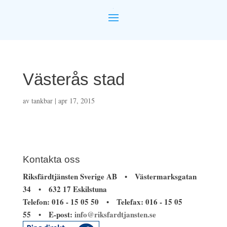
Västerås stad
av
tankbar
|
apr 17, 2015
Kontakta oss
Riksfärdtjänsten Sverige AB
Västermarksgatan
•
34
632 17 Eskilstuna
•
Telefon: 016 - 15 05 50
Telefax: 016 - 15 05
•
55
E-post:
info@riksfardtjansten.se
•