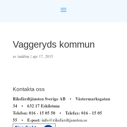
Vaggeryds kommun
av
tankbar
|
apr 17, 2015
Kontakta oss
Riksfärdtjänsten Sverige AB
Västermarksgatan
•
34
632 17 Eskilstuna
•
Telefon: 016 - 15 05 50
Telefax: 016 - 15 05
•
55
E-post:
info@riksfardtjansten.se
•