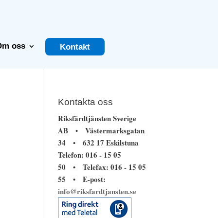
Om oss
Kontakt
Kontakta oss
Riksfärdtjänsten Sverige
AB
Västermarksgatan
•
34
632 17 Eskilstuna
•
Telefon: 016 - 15 05
50
Telefax: 016 - 15 05
•
55
E-post:
•
info@riksfardtjansten.se