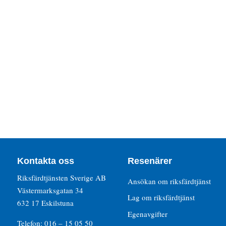
Kontakta oss
Resenärer
Riksfärdtjänsten Sverige AB
Ansökan om riksfärdtjänst
Västermarksgatan 34
Lag om riksfärdtjänst
632 17 Eskilstuna
Egenavgifter
Telefon: 016 – 15 05 50