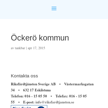
Öckerö kommun
av
tankbar
|
apr 17, 2015
Kontakta oss
Riksfärdtjänsten Sverige AB
Västermarksgatan
•
34
632 17 Eskilstuna
•
Telefon: 016 - 15 05 50
Telefax: 016 - 15 05
•
55
E-post:
info@riksfardtjansten.se
•