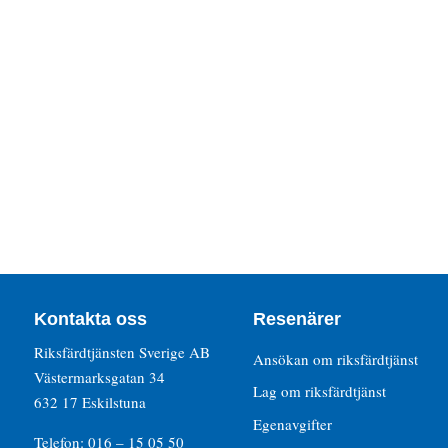
Kontakta oss
Resenärer
Riksfärdtjänsten Sverige AB
Ansökan om riksfärdtjänst
Västermarksgatan 34
Lag om riksfärdtjänst
632 17 Eskilstuna
Egenavgifter
Telefon: 016 – 15 05 50