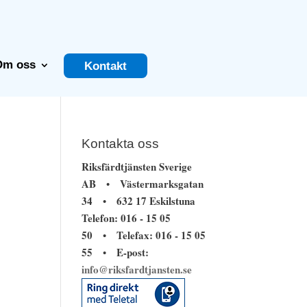
Om oss
Kontakt
Kontakta oss
Riksfärdtjänsten Sverige
AB
Västermarksgatan
•
34
632 17 Eskilstuna
•
Telefon: 016 - 15 05
50
Telefax: 016 - 15 05
•
55
E-post:
•
info@riksfardtjansten.se