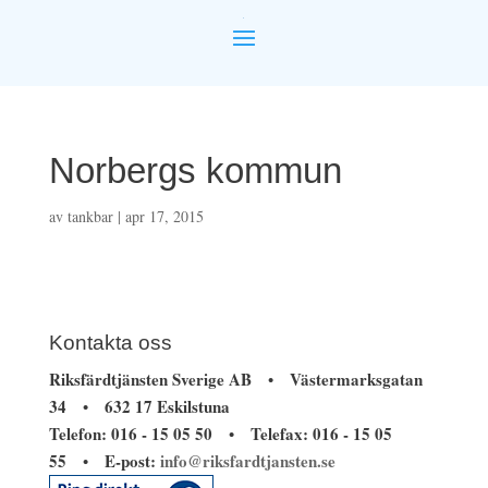
Norbergs kommun
av
tankbar
|
apr 17, 2015
Kontakta oss
Riksfärdtjänsten Sverige AB
Västermarksgatan
•
34
632 17 Eskilstuna
•
Telefon: 016 - 15 05 50
Telefax: 016 - 15 05
•
55
E-post:
info@riksfardtjansten.se
•