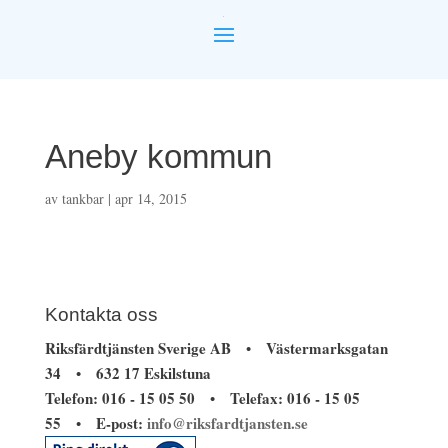
Aneby kommun
av
tankbar
|
apr 14, 2015
Kontakta oss
Riksfärdtjänsten Sverige AB
Västermarksgatan
•
34
632 17 Eskilstuna
•
Telefon: 016 - 15 05 50
Telefax: 016 - 15 05
•
55
E-post:
info@riksfardtjansten.se
•